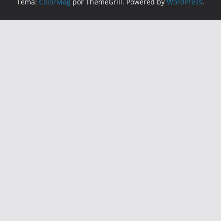
Tema:
ColorMag
por ThemeGrill. Powered by
WordPress
.