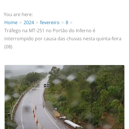
You are here:
Home
2024
fevereiro
8
Tráfego na MT-251 no Portão do Inferno é
interrompido por causa das chuvas nesta quinta-feira
(08)