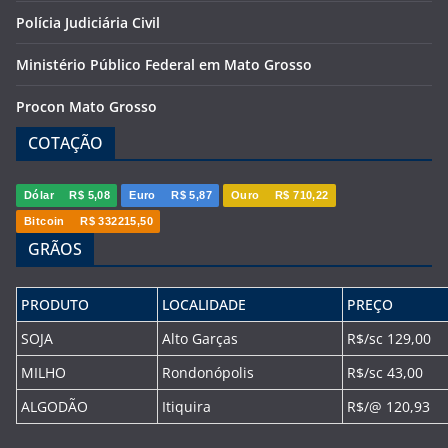
Polícia Judiciária Civil
Ministério Público Federal em Mato Grosso
Procon Mato Grosso
COTAÇÃO
Dólar
R$ 5,08
Euro
R$ 5,87
Ouro
R$ 710,22
Bitcoin
R$ 332215,50
GRÃOS
PRODUTO
LOCALIDADE
PREÇO
SOJA
Alto Garças
R$/sc 129,00
MILHO
Rondonópolis
R$/sc 43,00
ALGODÃO
Itiquira
R$/@ 120,93