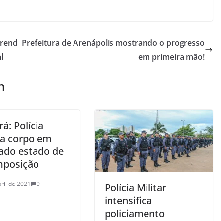
prend
Prefeitura de Arenápolis mostrando o progresso
l
em primeira mão!
m
á: Polícia
iza corpo em
ado estado de
posição
bril de 2021
0
Polícia Militar
intensifica
policiamento