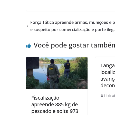
Força Tática apreende armas, munições e 
e suspeito por comercialização e porte ilega
Você pode gostar també
Tangar
local
avanç
decom
11 de a
Fiscalização
apreende 885 kg de
pescado e solta 973