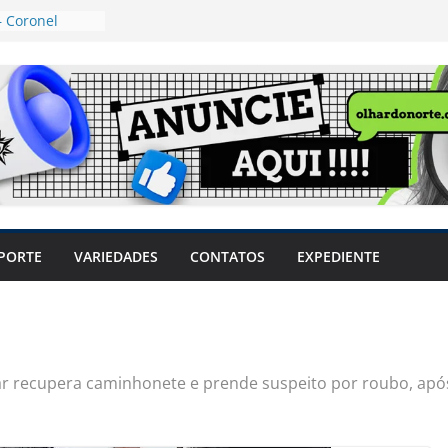
 Coronel
ta dos
 Grosso e
edidas
eger mulheres
LHÕES
 pode travar o
e produtores
ilegais sem
a Câmara
var acesso ao
PORTE
VARIEDADES
CONTATOS
EXPEDIENTE
em sintomas,
usar AVC e
uzem riscos
itar recupera caminhonete e prende suspeito por roubo, a