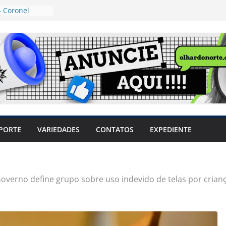
 Coronel
ta dos
 Grosso e
edidas
eger mulheres
LHÕES
 pode travar o
e produtores
ilegais sem
a Câmara
var acesso ao
PORTE
VARIEDADES
CONTATOS
EXPEDIENTE
em sintomas,
usar AVC e
uzem riscos
overno define grupo sobre uso indevido de telas por crian