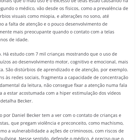
sionais que o mau uso e o excesso de telas estão causando na
segundo o médico, vão desde os físicos, como a prevalência de
rbios visuais como miopia, e alterações no sono, até
o a falta de atenção e o pouco desenvolvimento de
almente mais preocupante quando o contato com a telas
nos de idade.
. Há estudo com 7 mil crianças mostrando que o uso de
juízos ao desenvolvimento motor, cognitivo e emocional, mais
sta. São distúrbios de aprendizado e de atenção, por exemplo.
uns às redes sociais, fragmenta a capacidade de concentração
ndamental da leitura, não consegue fixar a atenção numa fala
 a estar acostumada com a hiper estimulação dos vídeos
 detalha Becker.
do por Daniel Becker tem a ver com o contato de crianças e
stas, que pregam violência e preconceito, como machismo,
smo a vulnerabilidade a ações de criminosos, com riscos de
rbullying. Nesse sentido, defende o médico, é preciso que o