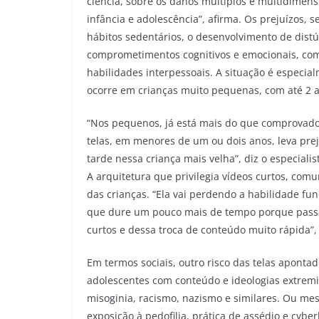
ciência, sobre os danos múltiplos e multidimen
infância e adolescência”, afirma. Os prejuízos, 
hábitos sedentários, o desenvolvimento de distú
comprometimentos cognitivos e emocionais, com
habilidades interpessoais. A situação é especi
ocorre em crianças muito pequenas, com até 2 a
“Nos pequenos, já está mais do que comprovado
telas, em menores de um ou dois anos, leva pre
tarde nessa criança mais velha”, diz o especiali
A arquitetura que privilegia vídeos curtos, com
das crianças. “Ela vai perdendo a habilidade fu
que dure um pouco mais de tempo porque passa
curtos e dessa troca de conteúdo muito rápida”,
Em termos sociais, outro risco das telas aponta
adolescentes com conteúdo e ideologias extremi
misoginia, racismo, nazismo e similares. Ou me
exposição à pedofilia, prática de assédio e cybe