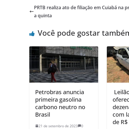
PRTB realiza ato de filiação em Cuiabá na 
a quinta
Você pode gostar també
Petrobras anuncia
Leilã
primeira gasolina
oferec
carbono neutro no
dezen
Brasil
com la
de R$
21 de setembro de 2023
0