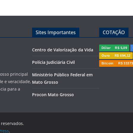
Sites Importantes
COTAÇÃO
Dólar
R$ 5,09
Centro de Valorização da Vida
Ouro
R$ 694,12
Polícia Judiciária Civil
Bitcoin
R$ 33373
sso principal
Ministério Público Federal em
de e veracidade,
Mato Grosso
cia para a
Procon Mato Grosso
s reservados.
ress
.