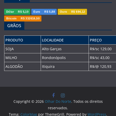
Dólar
R$ 5,10
Euro
R$ 5,88
Ouro
R$ 694,12
Bitcoin
R$ 332616,50
GRÃOS
PRODUTO
LOCALIDADE
PREÇO
SOJA
Alto Garças
R$/sc 129,00
MILHO
Rondonópolis
R$/sc 43,00
ALGODÃO
Itiquira
R$/@ 120,93
Copyright © 2026
Olhar Do Norte
. Todos os direitos
reservados.
Tema:
ColorMag
por ThemeGrill. Powered by
WordPress
.