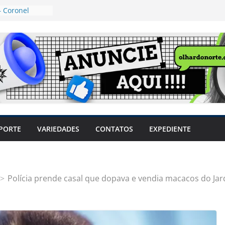
 Coronel
ta dos
 Grosso e
edidas
eger mulheres
LHÕES
 pode travar o
e produtores
ilegais sem
a Câmara
var acesso ao
PORTE
VARIEDADES
CONTATOS
EXPEDIENTE
em sintomas,
usar AVC e
uzem riscos
Polícia prende casal que dopava e vendia macacos do Ja