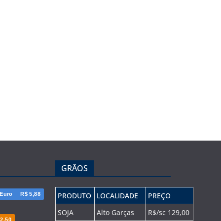
GRÃOS
Euro
R$ 5,88
PRODUTO
LOCALIDADE
PREÇO
SOJA
Alto Garças
R$/sc 129,00
2,50