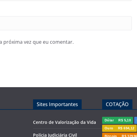
a próxima vez que eu comentar.
Sites Importantes
COTAÇÃO
Dólar
R$ 5,10
Centro de Valorização da Vida
Ouro
R$ 694,12
Polícia Judiciária Civil
Bitcoin
R$ 32936