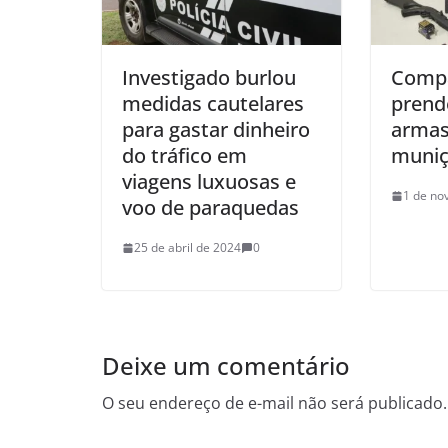
Investigado burlou
Compa
medidas cautelares
pren
para gastar dinheiro
armas
do tráfico em
muniç
viagens luxuosas e
1 de no
voo de paraquedas
25 de abril de 2024
0
Deixe um comentário
O seu endereço de e-mail não será publicado.