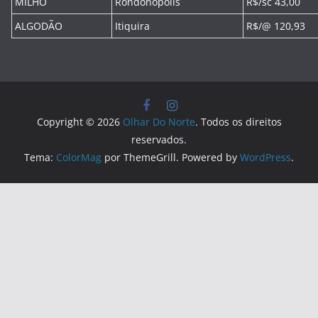
MILHO
Rondonópolis
R$/sc 43,00
ALGODÃO
Itiquira
R$/@ 120,93
Copyright © 2026
Olhar Do Norte
. Todos os direitos
reservados.
Tema:
ColorMag
por ThemeGrill. Powered by
WordPress
.