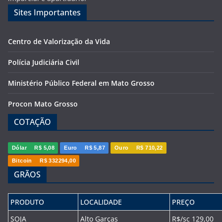
Sites Importantes
Centro de Valorização da Vida
Polícia Judiciária Civil
Ministério Público Federal em Mato Grosso
Procon Mato Grosso
COTAÇÃO
Dólar
R$ 5,08
Euro
R$ 5,87
Ouro
R$ 710,22
Bitcoin
R$ 332294,00
GRÃOS
PRODUTO
LOCALIDADE
PREÇO
SOJA
Alto Garças
R$/sc 129,00