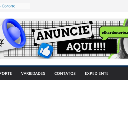
 Coronel
ta dos
 Grosso e
edidas
eger mulheres
LHÕES
 pode travar o
e produtores
ilegais sem
a Câmara
var acesso ao
PORTE
VARIEDADES
CONTATOS
EXPEDIENTE
em sintomas,
usar AVC e
uzem riscos