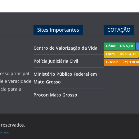
Sites Importantes
COTAÇÃO
Dólar
R$ 5,10
Centro de Valorização da Vida
Ouro
R$ 694,12
Polícia Judiciária Civil
Bitcoin
R$ 33018
sso principal
Ministério Público Federal em
de e veracidade,
Mato Grosso
cia para a
Procon Mato Grosso
s reservados.
ress
.