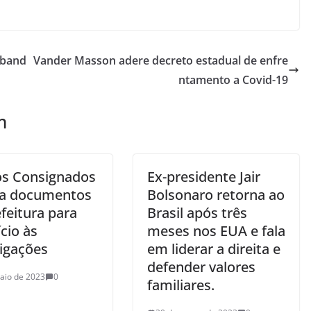
aband
Vander Masson adere decreto estadual de enfre
ntamento a Covid-19
m
os Consignados
Ex-presidente Jair
ita documentos
Bolsonaro retorna ao
feitura para
Brasil após três
ício às
meses nos EUA e fala
tigações
em liderar a direita e
defender valores
aio de 2023
0
familiares.