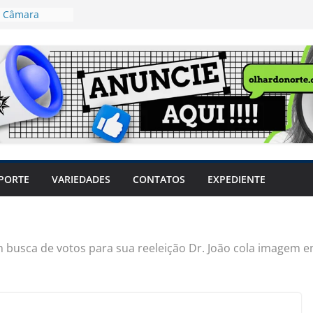
a Câmara
var acesso ao
em sintomas,
usar AVC e
uzem riscos
 Coronel
ta dos
 Grosso e
edidas
PORTE
VARIEDADES
CONTATOS
EXPEDIENTE
eger mulheres
LHÕES
 pode travar o
e produtores
ilegais sem
 busca de votos para sua reeleição Dr. João cola imagem e