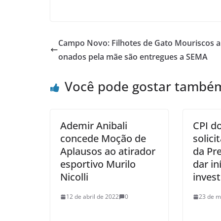
Campo Novo: Filhotes de Gato Mouriscos 
onados pela mãe são entregues a SEMA
Você pode gostar també
Ademir Anibali
CPI d
concede Moção de
solic
Aplausos ao atirador
da Pre
esportivo Murilo
dar in
Nicolli
inves
12 de abril de 2022
0
23 de m