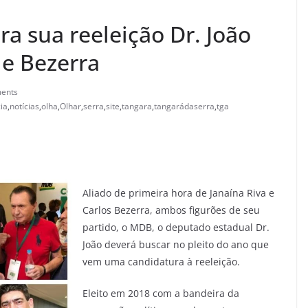
a sua reeleição Dr. João
e Bezerra
ents
cia
,
notícias
,
olha
,
Olhar
,
serra
,
site
,
tangara
,
tangarádaserra
,
tga
Aliado de primeira hora de Janaína Riva e
Carlos Bezerra, ambos figurões de seu
partido, o MDB, o deputado estadual Dr.
João deverá buscar no pleito do ano que
vem uma candidatura à reeleição.
Eleito em 2018 com a bandeira da