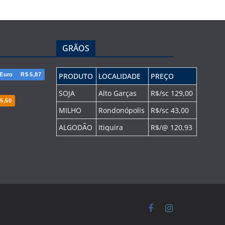
GRÃOS
Euro
R$ 5,87
PRODUTO
LOCALIDADE
PREÇO
SOJA
Alto Garças
R$/sc 129,00
5,50
MILHO
Rondonópolis
R$/sc 43,00
ALGODÃO
Itiquira
R$/@ 120,93