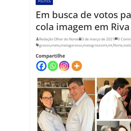
POLÍTICA
Em busca de votos par
cola imagem em Riva 
Redação Olhar do Norte
3 de março de 2021
0 Comm
grosso
,
mato
,
matogarosso
,
matogrossomt
,
mt
,
Norte
,
notí
Compartilhe