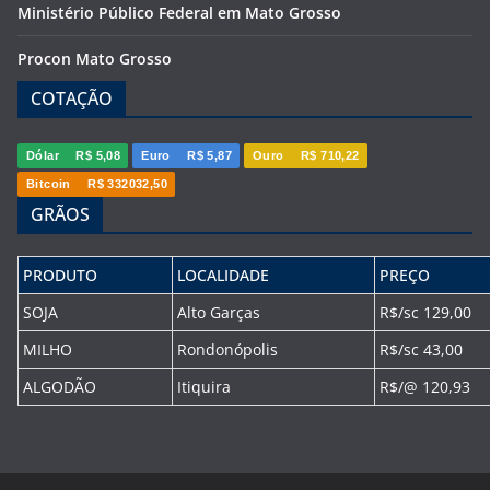
Ministério Público Federal em Mato Grosso
Procon Mato Grosso
COTAÇÃO
Dólar
R$ 5,08
Euro
R$ 5,87
Ouro
R$ 710,22
Bitcoin
R$ 332032,50
GRÃOS
PRODUTO
LOCALIDADE
PREÇO
SOJA
Alto Garças
R$/sc 129,00
MILHO
Rondonópolis
R$/sc 43,00
ALGODÃO
Itiquira
R$/@ 120,93