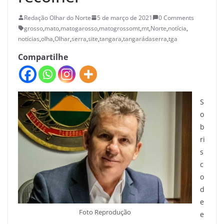
Redação Olhar do Norte
5 de março de 2021
0 Comments
grosso
,
mato
,
matogarosso
,
matogrossomt
,
mt
,
Norte
,
notícia
,
notícias
,
olha
,
Olhar
,
serra
,
site
,
tangara
,
tangarádaserra
,
tga
Compartilhe
S
o
b
ri
s
c
o
d
e
Foto Reprodução
e