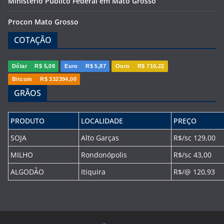
Ministério Público Federal em Mato Grosso
Procon Mato Grosso
COTAÇÃO
Dólar
R$ 5,08
Euro
R$ 5,87
Ouro
R$ 710,22
Bitcoin
R$ 332394,00
GRÃOS
PRODUTO
LOCALIDADE
PREÇO
SOJA
Alto Garças
R$/sc 129,00
MILHO
Rondonópolis
R$/sc 43,00
ALGODÃO
Itiquira
R$/@ 120,93