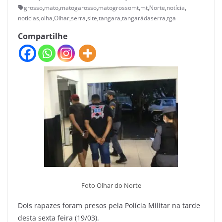
grosso
,
mato
,
matogarosso
,
matogrossomt
,
mt
,
Norte
,
notícia
,
notícias
,
olha
,
Olhar
,
serra
,
site
,
tangara
,
tangarádaserra
,
tga
Compartilhe
Foto Olhar do Norte
Dois rapazes foram presos pela Polícia Militar na tarde
desta sexta feira (19/03).