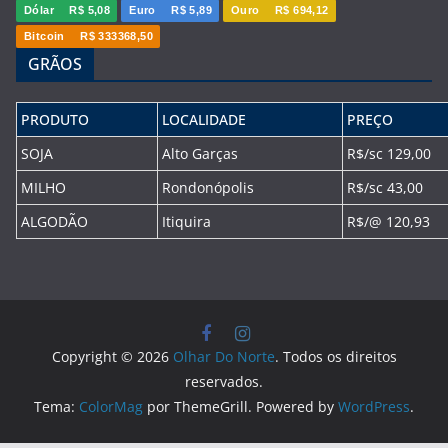
Dólar
R$ 5,08
Euro
R$ 5,89
Ouro
R$ 694,12
Bitcoin
R$ 333368,50
GRÃOS
PRODUTO
LOCALIDADE
PREÇO
SOJA
Alto Garças
R$/sc 129,00
MILHO
Rondonópolis
R$/sc 43,00
ALGODÃO
Itiquira
R$/@ 120,93
Copyright © 2026
Olhar Do Norte
. Todos os direitos
reservados.
Tema:
ColorMag
por ThemeGrill. Powered by
WordPress
.