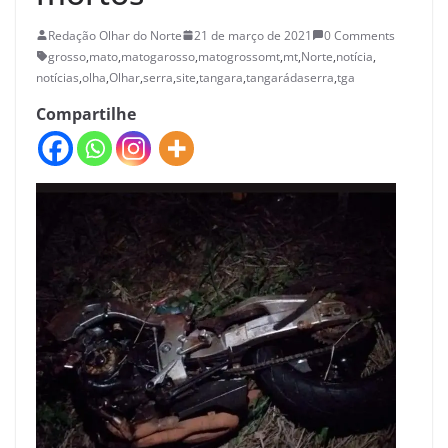
Redação Olhar do Norte
21 de março de 2021
0 Comments
grosso
,
mato
,
matogarosso
,
matogrossomt
,
mt
,
Norte
,
notícia
,
notícias
,
olha
,
Olhar
,
serra
,
site
,
tangara
,
tangarádaserra
,
tga
Compartilhe