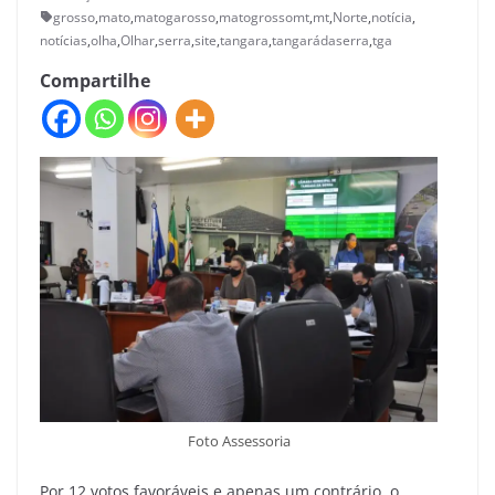
grosso
,
mato
,
matogarosso
,
matogrossomt
,
mt
,
Norte
,
notícia
,
notícias
,
olha
,
Olhar
,
serra
,
site
,
tangara
,
tangarádaserra
,
tga
Compartilhe
Foto Assessoria
Por 12 votos favoráveis e apenas um contrário, o