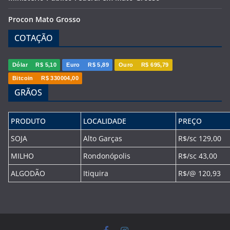
Procon Mato Grosso
COTAÇÃO
Dólar
R$ 5,10
Euro
R$ 5,89
Ouro
R$ 695,79
Bitcoin
R$ 330004,00
GRÃOS
PRODUTO
LOCALIDADE
PREÇO
SOJA
Alto Garças
R$/sc 129,00
MILHO
Rondonópolis
R$/sc 43,00
ALGODÃO
Itiquira
R$/@ 120,93