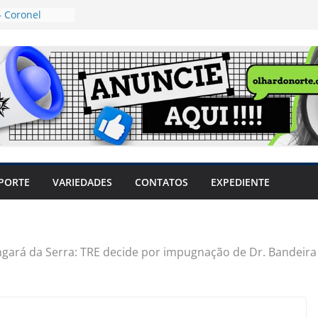
 Coronel
ta dos
 Grosso e
edidas
eger mulheres
LHÕES
 pode travar o
e produtores
ilegais sem
a Câmara
var acesso ao
PORTE
VARIEDADES
CONTATOS
EXPEDIENTE
em sintomas,
usar AVC e
uzem riscos
gará da Serra: TRE decide por impugnação de Dr. Bandeira