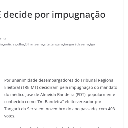
E decide por impugnação
ents
cia
,
notícias
,
olha
,
Olhar
,
serra
,
site
,
tangara
,
tangarádaserra
,
tga
Por unanimidade desembargadores do Tribunal Regional
Eleitoral (TRE-MT) decidiram pela impugnação do mandato
do médico José de Almeida Bandeira (PDT), popularmente
conhecido como “Dr. Bandeira” eleito vereador por
Tangará da Serra em novembro do ano passado, com 403
votos.