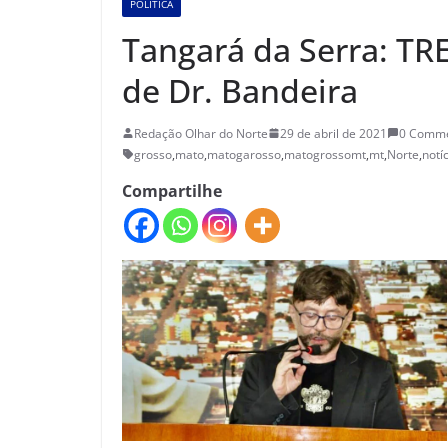
POLÍTICA
Tangará da Serra: TR
de Dr. Bandeira
Redação Olhar do Norte
29 de abril de 2021
0 Comm
grosso
,
mato
,
matogarosso
,
matogrossomt
,
mt
,
Norte
,
notí
Compartilhe