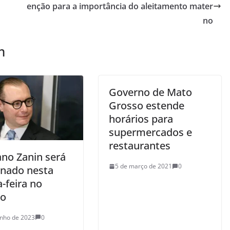
enção para a importância do aleitamento mater
no
m
Governo de Mato
Grosso estende
horários para
supermercados e
restaurantes
ano Zanin será
5 de março de 2021
0
inado nesta
-feira no
do
unho de 2023
0