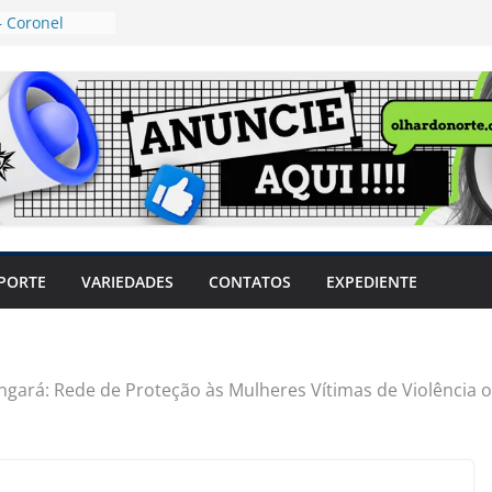
 Coronel
ta dos
 Grosso e
edidas
eger mulheres
LHÕES
 pode travar o
e produtores
ilegais sem
a Câmara
var acesso ao
PORTE
VARIEDADES
CONTATOS
EXPEDIENTE
em sintomas,
usar AVC e
uzem riscos
ngará: Rede de Proteção às Mulheres Vítimas de Violência o