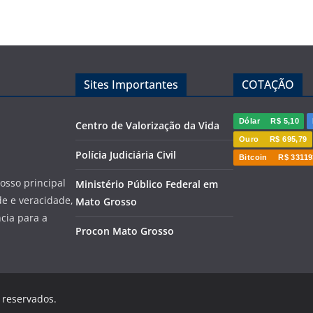
Sites Importantes
COTAÇÃO
Dólar
R$ 5,10
Centro de Valorização da Vida
Ouro
R$ 695,79
Polícia Judiciária Civil
Bitcoin
R$ 33119
sso principal
Ministério Público Federal em
de e veracidade,
Mato Grosso
cia para a
Procon Mato Grosso
s reservados.