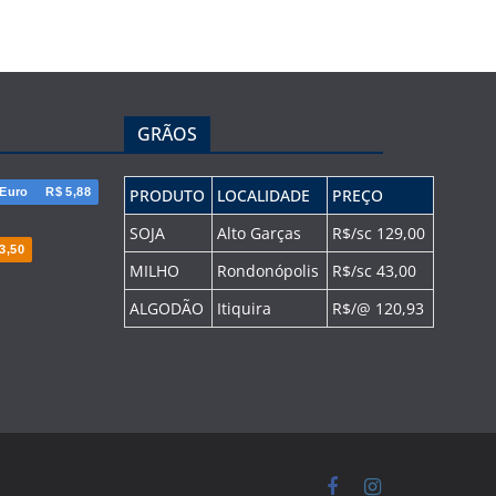
GRÃOS
Euro
R$ 5,88
PRODUTO
LOCALIDADE
PREÇO
SOJA
Alto Garças
R$/sc 129,00
3,50
MILHO
Rondonópolis
R$/sc 43,00
ALGODÃO
Itiquira
R$/@ 120,93