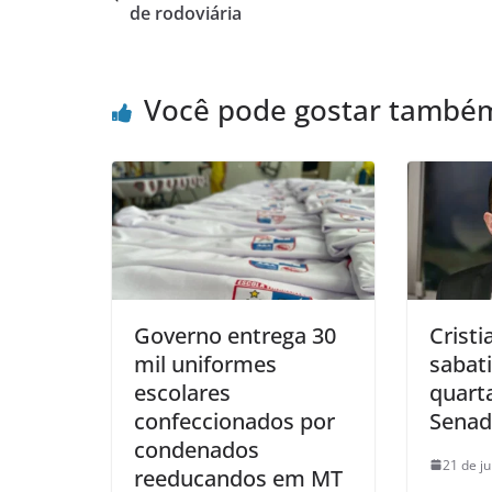
de rodoviária
Você pode gostar també
Governo entrega 30
Cristi
mil uniformes
sabat
escolares
quarta
confeccionados por
Sena
condenados
21 de j
reeducandos em MT