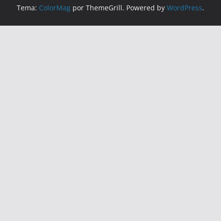
Tema:
ColorMag
por ThemeGrill. Powered by
WordPress
.