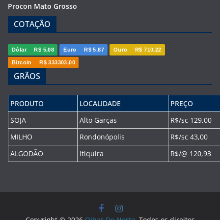
Procon Mato Grosso
COTAÇÃO
Dólar
R$ 5,08
Euro
R$ 5,87
Ouro
R$ 710,22
Bitcoin
R$ 333303,00
GRÃOS
PRODUTO
LOCALIDADE
PREÇO
SOJA
Alto Garças
R$/sc 129,00
MILHO
Rondonópolis
R$/sc 43,00
ALGODÃO
Itiquira
R$/@ 120,93
Copyright © 2026
Olhar Do Norte
. Todos os direitos