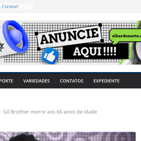
 Coronel
ta dos
 Grosso e
edidas
eger mulheres
LHÕES
 pode travar o
e produtores
ilegais sem
a Câmara
var acesso ao
PORTE
VARIEDADES
CONTATOS
EXPEDIENTE
em sintomas,
usar AVC e
uzem riscos
Gil Brother morre aos 66 anos de idade