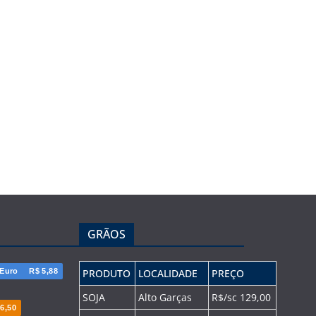
GRÃOS
Euro
R$ 5,88
PRODUTO
LOCALIDADE
PREÇO
SOJA
Alto Garças
R$/sc 129,00
6,50