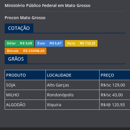
Ministério Público Federal em Mato Grosso
Procon Mato Grosso
COTAÇÃO
Dólar
R$ 5,08
Euro
R$ 5,87
Ouro
R$ 710,22
Bitcoin
R$ 333046,50
GRÃOS
PRODUTO
LOCALIDADE
PREÇO
SOJA
Alto Garças
R$/sc 129,00
MILHO
Rondonópolis
R$/sc 43,00
ALGODÃO
Itiquira
R$/@ 120,93