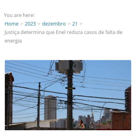
You are here:
Home
2023
dezembro
21
Justiça determina que Enel reduza casos de falta de
energia