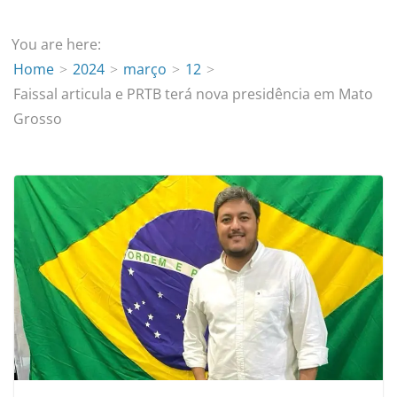
You are here:
Home
2024
março
12
Faissal articula e PRTB terá nova presidência em Mato
Grosso