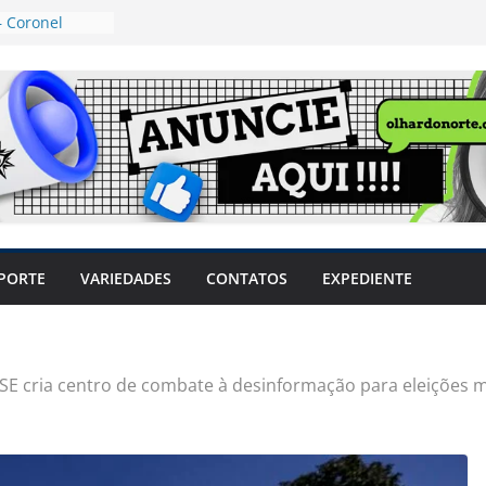
 Coronel
ta dos
 Grosso e
edidas
eger mulheres
LHÕES
 pode travar o
e produtores
ilegais sem
a Câmara
var acesso ao
PORTE
VARIEDADES
CONTATOS
EXPEDIENTE
em sintomas,
usar AVC e
uzem riscos
SE cria centro de combate à desinformação para eleições m