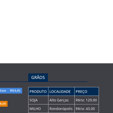
GRÃOS
Euro
R$ 5,91
PRODUTO
LOCALIDADE
PREÇO
SOJA
Alto Garças
R$/sc 129,00
9,00
MILHO
Rondonópolis
R$/sc 43,00