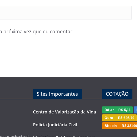
a próxima vez que eu comentar.
Sites Importantes
COTAÇÃO
Dólar
R$ 5,11
Centro de Valorização da Vida
Ouro
R$ 695,79
Polícia Judiciária Civil
Bitcoin
R$ 33190
sso principal